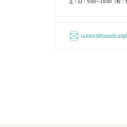
土・日：9:00〜18:00（祝
support@joseph-engl